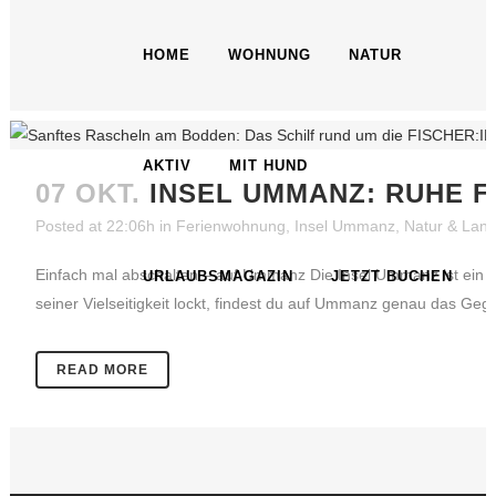
HOME
WOHNUNG
NATUR
AKTIV
MIT HUND
07 OKT.
INSEL UMMANZ: RUHE 
Posted at 22:06h
in
Ferienwohnung
,
Insel Ummanz
,
Natur & Land
Einfach mal abschalten – auf Ummanz Die Insel Ummanz ist ein e
URLAUBSMAGAZIN
JETZT BUCHEN
seiner Vielseitigkeit lockt, findest du auf Ummanz genau das Gegen
READ MORE