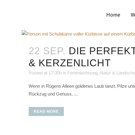
Home
W
22 SEP.
DIE PERFEK
& KERZENLICHT
Posted at 17:30h
in
Ferienwohnung
,
Natur & Landscha
Wenn in Rügens Alleen goldenes Laub tanzt, Pilze unt
Rückzug und Genuss. ...
READ MORE