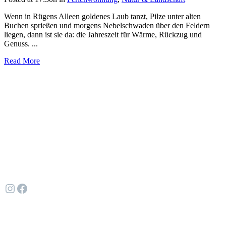
Wenn in Rügens Alleen goldenes Laub tanzt, Pilze unter alten
Buchen sprießen und morgens Nebelschwaden über den Feldern
liegen, dann ist sie da: die Jahreszeit für Wärme, Rückzug und
Genuss. ...
Read More
Du möchtest mehr wissen?
SCHREIB UNS!
Folge uns gern:
Instagram
Facebook