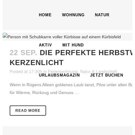
HOME
WOHNUNG
NATUR
AKTIV
MIT HUND
22 SEP.
DIE PERFEKTE HERBSTW
KERZENLICHT
Posted at 17:30h
in
Ferienwohnung
,
Natur & Landschaft
URLAUBSMAGAZIN
JETZT BUCHEN
Wenn in Rügens Alleen goldenes Laub tanzt, Pilze unter alten Bu
für Wärme, Rückzug und Genuss. ...
READ MORE